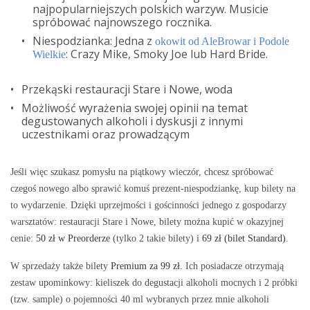
najpopularniejszych polskich warzyw. Musicie
spróbować najnowszego rocznika.
Niespodzianka: Jedna z
okowit od AleBrowar i Podole
: Crazy Mike, Smoky Joe lub Hard Bride.
Wielkie
Przekąski restauracji Stare i Nowe, woda
Możliwość wyrażenia swojej opinii na temat
degustowanych alkoholi i dyskusji z innymi
uczestnikami oraz prowadzącym
Jeśli więc szukasz pomysłu na piątkowy wieczór, chcesz spróbować
czegoś nowego albo sprawić komuś prezent-niespodziankę, kup bilety na
to wydarzenie. Dzięki uprzejmości i gościnności jednego z gospodarzy
warsztatów: restauracji Stare i Nowe, bilety można kupić w okazyjnej
cenie:
50 zł w Preorderze
(tylko 2 takie bilety) i
69 zł (bilet Standard)
.
W sprzedaży także bilety
Premium za 99 zł.
Ich posiadacze otrzymają
zestaw upominkowy: kieliszek do degustacji alkoholi mocnych i 2 próbki
(tzw. sample) o pojemności 40 ml wybranych przez mnie alkoholi