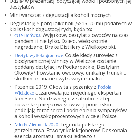
Udział w prezentacji dotyczącej wódki i podobnych jej
destylatów
Mini warsztat z degustacji alkoholi mocnych
Degustację 5 porcji alkoholi (5×15-20 ml) podanych w
kieliszkach degustacyjnych, będą to:
. Wyjątkowy destylat z owoców na czas
cOVIIdówka
pandemii i nie tylko. Dzieło, wielokrotnie
nagradzanej Drake Distillery z Wielkopolski.
. Co się kiedy surowiec z
Destyl: wytłoki gronowe
biodynamicznej winnicy w Wieliczce zostanie
poddany destylacji w Podkarpackiej Destylarni
Okowity? Powstanie owocowy, unikalny trunek o
słodkim aromacie i wytrawnym smaku.
Pszenica 2019. Okowita z pszenicy z
Podola
oczarowała już niejednego eksperta i
Wielkiego
konesera. Nic dziwnego, że alkohole z tej
niewielkiej miejscowości w woj. pomorskim
podbijają teraz serca i podniebienia sympatyków
alkoholi wysokoprocentowych w całej Polsce.
. Legenda polskiego
Młody Ziemniak 2020
gorzelnictwa. Faworyt kolekcjonerów. Doskonała
esencja aromatu i smaku jednego z