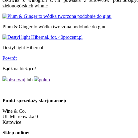
Okowita z winogron OVII powstała z surowców pochodzący
zielonogórskich winnic
Plum & Ginger to wódka tworzona podobnie do ginu
Destyl light Hibernal
Powrót
Bądź na bieżąco!
obserwuj
lub
polub
Punkt sprzedaży stacjonarnej:
Wine & Co.
Ul. Mikołowska 9
Katowice
Sklep online: