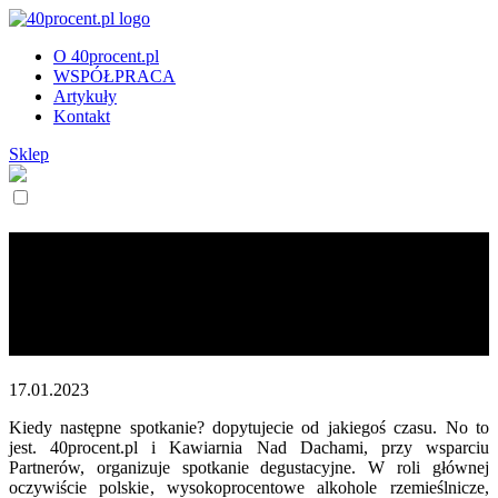
O 40procent.pl
WSPÓŁPRACA
Artykuły
Kontakt
Sklep
Czar Par: Moc i Słodycz.
Katowice, 17 lutego 2023
[spotkanie degustacyjne]
17.01.2023
Kiedy następne spotkanie? dopytujecie od jakiegoś czasu. No to
jest. 40procent.pl i Kawiarnia Nad Dachami, przy wsparciu
Partnerów, organizuje spotkanie degustacyjne. W roli głównej
oczywiście polskie, wysokoprocentowe alkohole rzemieślnicze,