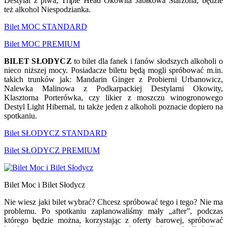
Destylat z piwa, Triple Head Okowita Jabłkowa Starzona, będzie
też alkohol Niespodzianka.
Bilet MOC STANDARD
Bilet MOC PREMIUM
BILET SŁODYCZ
to bilet dla fanek i fanów słodszych alkoholi o
nieco niższej mocy. Posiadacze biletu będą mogli spróbować m.in.
takich trunków jak: Mandarin Ginger z Probierni Urbanowicz,
Nalewka Malinowa z Podkarpackiej Destylarni Okowity,
Klasztorna Porterówka, czy likier z moszczu winogronowego
Destyl Light Hibernal, tu także jeden z alkoholi poznacie dopiero na
spotkaniu.
Bilet SŁODYCZ STANDARD
Bilet SŁODYCZ PREMIUM
Bilet Moc i Bilet Słodycz
Nie wiesz jaki bilet wybrać? Chcesz spróbować tego i tego? Nie ma
problemu. Po spotkaniu zaplanowaliśmy mały „after”, podczas
którego będzie można, korzystając z oferty barowej, spróbować