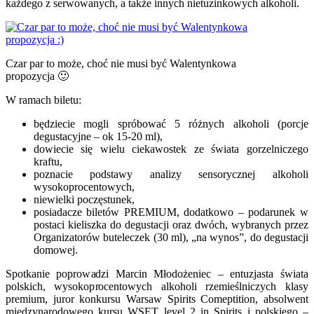
każdego z serwowanych, a także innych nietuzinkowych alkoholi.
Czar par to może, choć nie musi być Walentynkowa
propozycja 🙂
W ramach biletu:
będziecie mogli spróbować 5 różnych alkoholi (porcje
degustacyjne – ok 15-20 ml),
dowiecie się wielu ciekawostek ze świata gorzelniczego
kraftu,
poznacie podstawy analizy sensorycznej alkoholi
wysokoprocentowych,
niewielki poczęstunek,
posiadacze biletów PREMIUM, dodatkowo – podarunek w
postaci kieliszka do degustacji oraz dwóch, wybranych przez
Organizatorów buteleczek (30 ml), „na wynos”, do degustacji
domowej.
Spotkanie poprowadzi Marcin Młodożeniec – entuzjasta świata
polskich, wysokoprocentowych alkoholi rzemieślniczych klasy
premium, juror konkursu Warsaw Spirits Comeptition, absolwent
międzynarodowego kursu WSET level 2 in Spirits i polskiego –