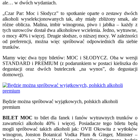
ale… w dwóch wydaniach.
„Czar Par: Moc i Słodycz” to spotkanie oparte o zestawy dwóch
alkoholi wyselekcjonowanych tak, aby miały zbliżony smak, ale
różne oblicza. Malina, imbir winogrona, piwo i jabłka – każdy z
tych surowców dostał dwa alkoholowe wcielenia. Jedno, wytrawne,
o mocy 40% i więcej. Drugie słodsze, o niższej mocy. W zależności
od preferencji, można więc spróbować odpowiednich dla siebie
trunków.
Mamy więc dwa typy biletów: MOC i SŁODYCZ. Oba w wersji
STANDARD i PREMIUM (z podarunkiem w postaci kieliszka do
degustacji oraz dwóch buteleczek „na wynos”, do degustacji
domowej).
Będzie można spróbować wyjątkowych, polskich alkoholi
premium
BILET MOC
to bilet dla fanek i fanów wytrawnych trunków o
zawartości alkoholu 40% i więcej. Posiadacze tego biletu będą
mogli spróbować takich alkoholi jak: OVII Okowita z wytłoków
winogron, Jonston Botanical Vodka Plum & Ginger, Minister –