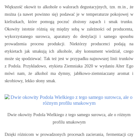
Większość okowit to alkohole o walorach degustacyjnych, tzn. m.in., że
można (a nawet powinno się) podawać je w temperaturze pokojowej w
kieliszkach, które pomogą poczuć złożony zapach i smak trunku.
Okowity istotnie różnią się między sobą w zależności od producenta,
wykorzystanego surowca, aparatury do destylacji i samego sposobu
prowadzenia procesu produkcji. Niektórzy producenci podają na
etykietach jak smakują ich alkohole, aby konsument wiedział, czego
może się spodziewać. Tak też jest w przypadku najnowszej linii trunków
z Podola. Przykładowo, etykieta Ziemniaka 2020 w wydaniu Alter Ego
mówi nam, że alkohol ma dymny, jabłkowo-ziemniaczany aromat i
skrobiowy, lekko słony smak.
Dwie okowity Podola Wielkiego z tego samego surowca, ale o różnym
profilu smakowym
Dzięki różnicom w prowadzonych procesach zacierania, fermentacji czy