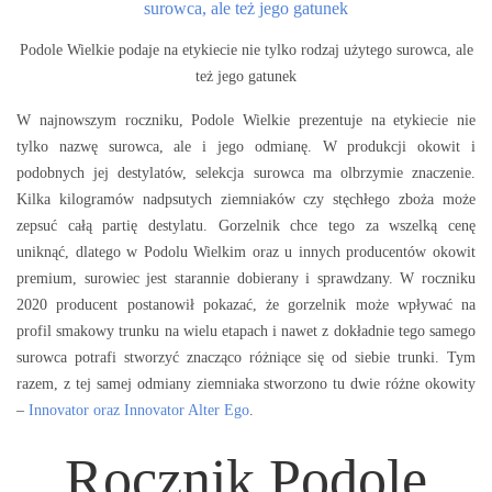
Podole Wielkie podaje na etykiecie nie tylko rodzaj użytego surowca, ale
też jego gatunek
W najnowszym roczniku, Podole Wielkie prezentuje na etykiecie nie
tylko nazwę surowca, ale i jego odmianę. W produkcji okowit i
podobnych jej destylatów, selekcja surowca ma olbrzymie znaczenie.
Kilka kilogramów nadpsutych ziemniaków czy stęchłego zboża może
zepsuć całą partię destylatu. Gorzelnik chce tego za wszelką cenę
uniknąć, dlatego w Podolu Wielkim oraz u innych producentów okowit
premium, surowiec jest starannie dobierany i sprawdzany. W roczniku
2020 producent postanowił pokazać, że gorzelnik może wpływać na
profil smakowy trunku na wielu etapach i nawet z dokładnie tego samego
surowca potrafi stworzyć znacząco różniące się od siebie trunki. Tym
razem, z tej samej odmiany ziemniaka stworzono tu dwie różne okowity
–
Innovator oraz Innovator Alter Ego
.
Rocznik Podole